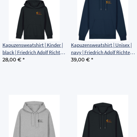
Kapuzensweatshirt | Kinder |
Kapuzensweatshirt | Unisex |
black | Friedrich Adolf Richter
navy | Friedrich Adolf Richter
Schule Rudolstadt
Schule Rudolstadt
28,00 €
*
39,00 €
*