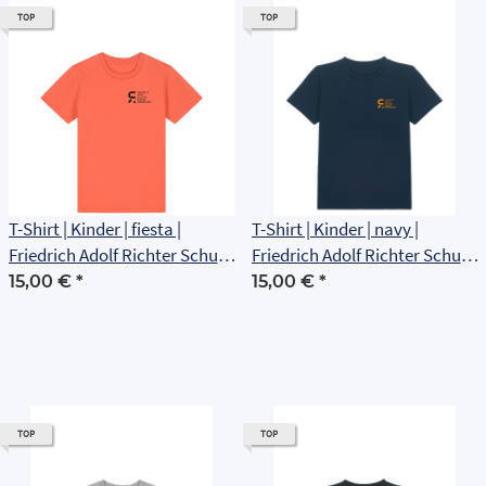
TOP
TOP
T-Shirt | Kinder | fiesta |
T-Shirt | Kinder | navy |
Friedrich Adolf Richter Schule
Friedrich Adolf Richter Schule
Rudolstadt
Rudolstadt
15,00 €
*
15,00 €
*
TOP
TOP