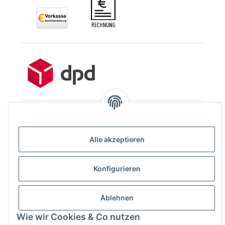
Vertrag widerrufen
Alle akzeptieren
Konfigurieren
* Alle Preise inkl. gesetzlicher USt., zzgl.
Versand
Ablehnen
© BUNTSTOFF 2021
Besucherzähler: 399095
Wie wir Cookies & Co nutzen
Powered by
JTL-Shop