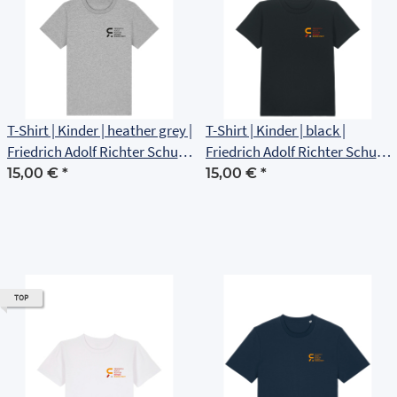
T-Shirt | Kinder | heather grey |
T-Shirt | Kinder | black |
Friedrich Adolf Richter Schule
Friedrich Adolf Richter Schule
Rudolstadt
Rudolstadt
15,00 €
*
15,00 €
*
TOP