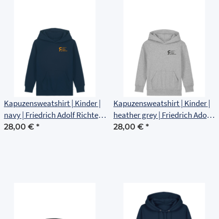
Kapuzensweatshirt | Kinder |
Kapuzensweatshirt | Kinder |
navy | Friedrich Adolf Richter
heather grey | Friedrich Adolf
Schule Rudolstadt
Richter Schule Rudolstadt
28,00 €
*
28,00 €
*