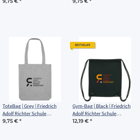
Rudolstadt
Rudolstadt
9,75 €
*
9,75 €
*
BESTSELLER
ToteBag | Grey | Friedrich
Gym-Bag | Black | Friedrich
Adolf Richter Schule
Adolf Richter Schule
Rudolstadt
Rudolstadt
9,75 €
*
12,19 €
*