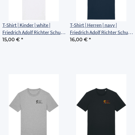
T-Shirt | Kinder | white |
T-Shirt | Herren | navy |
Friedrich Adolf Richter Schule
Friedrich Adolf Richter Schule
Rudolstadt
Rudolstadt
15,00 €
*
16,00 €
*