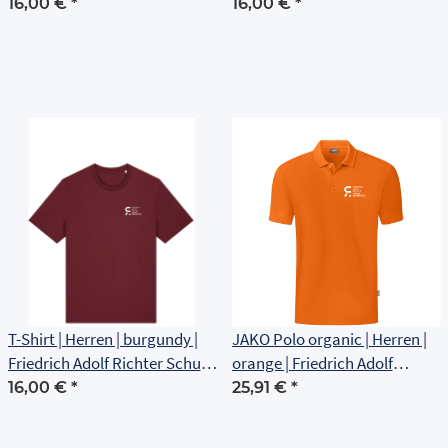
Rudolstadt
Rudolstadt
16,00 €
*
16,00 €
*
T-Shirt | Herren | burgundy |
JAKO Polo organic | Herren |
Friedrich Adolf Richter Schule
orange | Friedrich Adolf
Rudolstadt
Richter Schule Rudolstadt
16,00 €
*
25,91 €
*