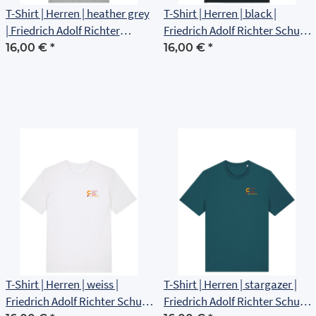
T-Shirt | Herren | heather grey
T-Shirt | Herren | black |
| Friedrich Adolf Richter
Friedrich Adolf Richter Schule
Schule Rudolstadt
Rudolstadt
16,00 €
*
16,00 €
*
T-Shirt | Herren | weiss |
T-Shirt | Herren | stargazer |
Friedrich Adolf Richter Schule
Friedrich Adolf Richter Schule