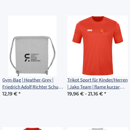
Gym-Bag | Heather-Grey |
Trikot Sport für Kinder/Herren
Friedrich Adolf Richter Schule
| Jako Team | flame kurzarm |
Rudolstadt
Friedrich Adolf Richter Schule
12,19 €
*
19,96 € -
21,16 €
*