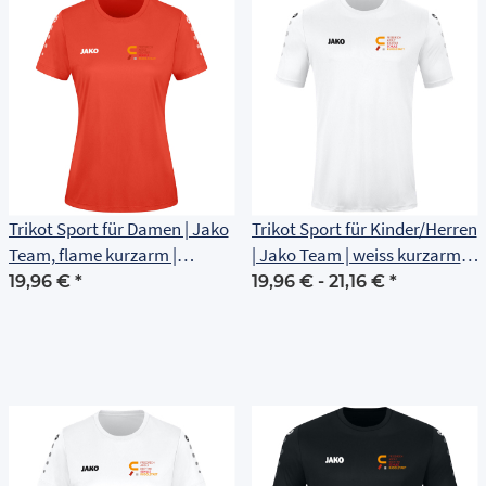
Trikot Sport für Damen | Jako
Trikot Sport für Kinder/Herren
Team, flame kurzarm |
| Jako Team | weiss kurzarm |
Friedrich Adolf Richter Schule
Friedrich Adolf Richter Schule
19,96 €
*
19,96 € -
21,16 €
*