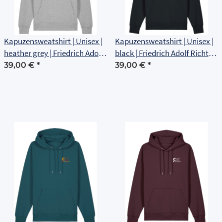
Kapuzensweatshirt | Unisex |
Kapuzensweatshirt | Unisex |
heather grey | Friedrich Adolf
black | Friedrich Adolf Richter
Richter Schule Rudolstadt
Schule Rudolstadt
39,00 €
*
39,00 €
*