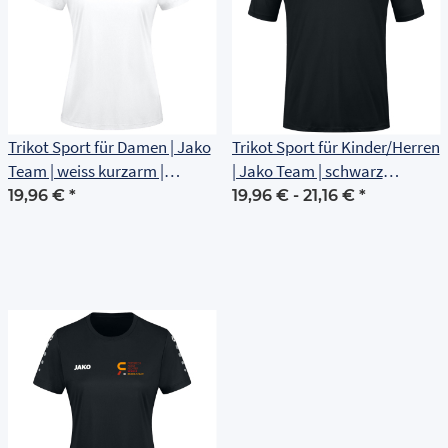
Trikot Sport für Damen | Jako
Trikot Sport für Kinder/Herren
Team | weiss kurzarm |
| Jako Team | schwarz
Friedrich Adolf Richter Schule
kurzarm | Friedrich Adolf
19,96 €
*
19,96 € -
21,16 €
*
Richter Schule