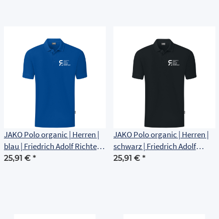
JAKO Polo organic | Herren |
JAKO Polo organic | Herren |
blau | Friedrich Adolf Richter
schwarz | Friedrich Adolf
Schule Rudolstadt
Richter Schule Rudolstadt
25,91 €
*
25,91 €
*