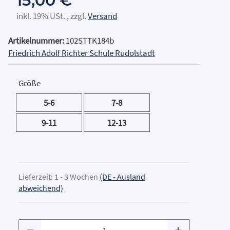
15,00 €
inkl. 19% USt. , zzgl.
Versand
Artikelnummer:
102STTK184b
Friedrich Adolf Richter Schule Rudolstadt
Größe
5-6
7-8
5-6
7-8
9-11
12-13
9-11
12-13
Lieferzeit:
1 - 3 Wochen
(DE - Ausland
abweichend)