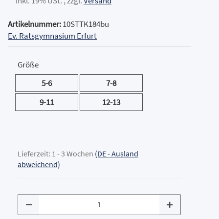
inkl. 19% USt. , zzgl.
Versand
Artikelnummer:
10STTK184bu
Ev. Ratsgymnasium Erfurt
Größe
5-6
7-8
5-6
7-8
9-11
12-13
9-11
12-13
Lieferzeit:
1 - 3 Wochen
(DE - Ausland
abweichend)