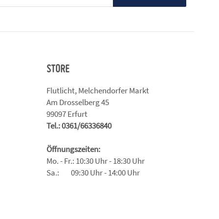
STORE
Flutlicht, Melchendorfer Markt
Am Drosselberg 45
99097 Erfurt
Tel.: 0361/66336840
Öffnungszeiten:
Mo. - Fr.: 10:30 Uhr - 18:30 Uhr
Sa.: 09:30 Uhr - 14:00 Uhr