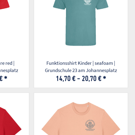
re red |
Funktionsshirt Kinder | seafoam |
nesplatz
Grundschule 23 am Johannesplatz
 €
*
14,70 € -
20,70 €
*